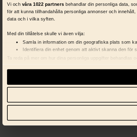
Vi och
våra 1022 partners
behandlar din personliga data, som
för att kunna tillhandahålla personliga annonser och innehåll
data och i vilka syften.
Med din tillåtelse skulle vi även vilja:
Samla in information om din geografiska plats som kan
Identifiera din enhet genom att aktivt skanna den för 
Ta reda på mer om hur dina personliga uppgifter behandlas och
förklaringen.
Vi använder enhetsidentifierare för att anpassa innehåll, ann