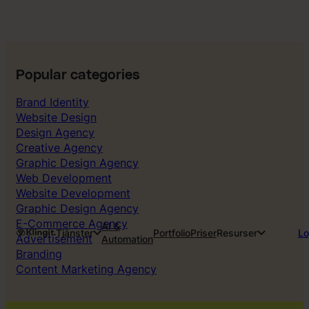
Popular categories
Brand Identity
Website Design
Design Agency
Creative Agency
Graphic Design Agency
Web Development
Website Development
Graphic Design Agency
E-Commerce Agency
AI &
Tjänster
Portfolio
Priser
Resurser
Lo
Advertisement
Automation
Branding
Content Marketing Agency