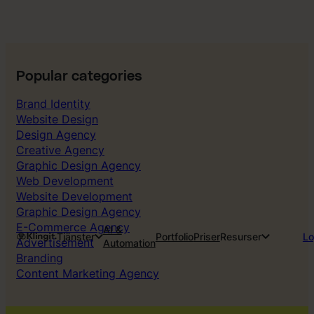
Popular categories
Brand Identity
Website Design
Design Agency
Creative Agency
Graphic Design Agency
Web Development
Website Development
Graphic Design Agency
E-Commerce Agency
AI &
Tjänster
Portfolio
Priser
Resurser
Lo
Advertisement
Automation
Branding
Content Marketing Agency