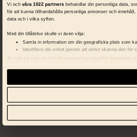
Vi och
våra 1022 partners
behandlar din personliga data, som
för att kunna tillhandahålla personliga annonser och innehåll
data och i vilka syften.
Med din tillåtelse skulle vi även vilja:
Samla in information om din geografiska plats som kan
Identifiera din enhet genom att aktivt skanna den för 
Ta reda på mer om hur dina personliga uppgifter behandlas och
förklaringen.
Vi använder enhetsidentifierare för att anpassa innehåll, ann