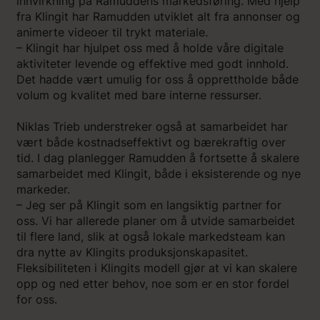
innvirkning på Ramuddens markedsføring. Med hjelp
fra Klingit har Ramudden utviklet alt fra annonser og
animerte videoer til trykt materiale.
– Klingit har hjulpet oss med å holde våre digitale
aktiviteter levende og effektive med godt innhold.
Det hadde vært umulig for oss å opprettholde både
volum og kvalitet med bare interne ressurser.
Niklas Trieb understreker også at samarbeidet har
vært både kostnadseffektivt og bærekraftig over
tid. I dag planlegger Ramudden å fortsette å skalere
samarbeidet med Klingit, både i eksisterende og nye
markeder.
– Jeg ser på Klingit som en langsiktig partner for
oss. Vi har allerede planer om å utvide samarbeidet
til flere land, slik at også lokale markedsteam kan
dra nytte av Klingits produksjonskapasitet.
Fleksibiliteten i Klingits modell gjør at vi kan skalere
opp og ned etter behov, noe som er en stor fordel
for oss.