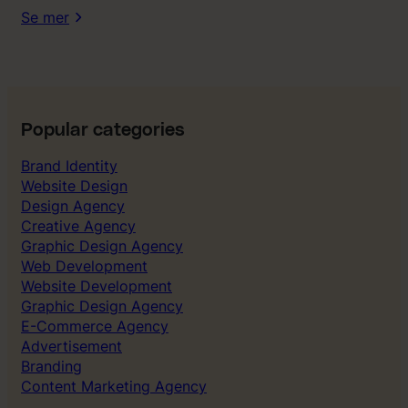
r
Se mer
t
i
j
e
n
i
e
r
Popular categories
1
Brand Identity
1
Website Design
a
Design Agency
v
Creative Agency
1
Graphic Design Agency
0
Web Development
”
Website Development
Graphic Design Agency
E-Commerce Agency
Advertisement
Branding
Content Marketing Agency