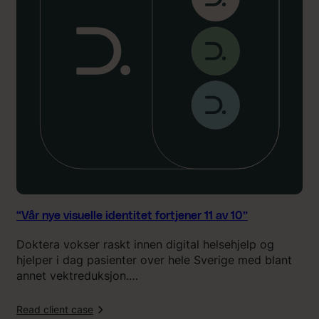
e
v
i
s
u
e
l
l
e
i
d
e
n
t
l
“Vår nye visuelle identitet fortjener 11 av 10”
i
Doktera vokser raskt innen digital helsehjelp og
t
hjelper i dag pasienter over hele Sverige med blant
e
annet vektreduksjon.…
t
f
l
Read client case
o