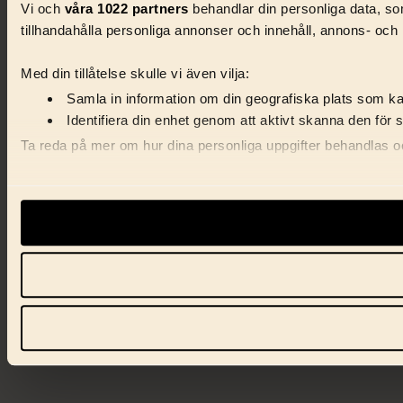
Vi och
våra 1022 partners
behandlar din personliga data, som
tillhandahålla personliga annonser och innehåll, annons- och 
Med din tillåtelse skulle vi även vilja:
Samla in information om din geografiska plats som kan
Identifiera din enhet genom att aktivt skanna den för 
Ta reda på mer om hur dina personliga uppgifter behandlas och
Vi använder enhetsidentifierare för att anpassa innehåll, ann