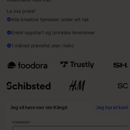
La oss prate!
Alle kreative tjenester under ett tak
Enkel oppstart og lynraske leveranser
1 måned prøvetid uten risiko
Jeg vil høre mer om Klingit
Jeg har et konk
FORNAVN
FORNAVN
*
*