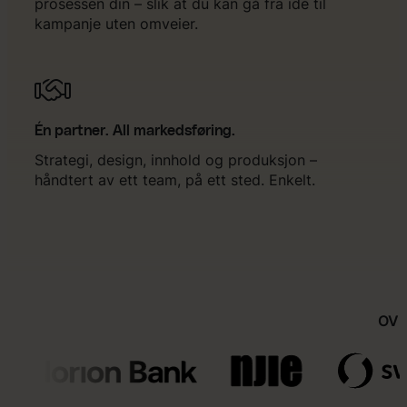
prosessen din – slik at du kan gå fra idé til
kampanje uten omveier.
Én partner. All markedsføring.
Strategi, design, innhold og produksjon –
håndtert av ett team, på ett sted. Enkelt.
OVE