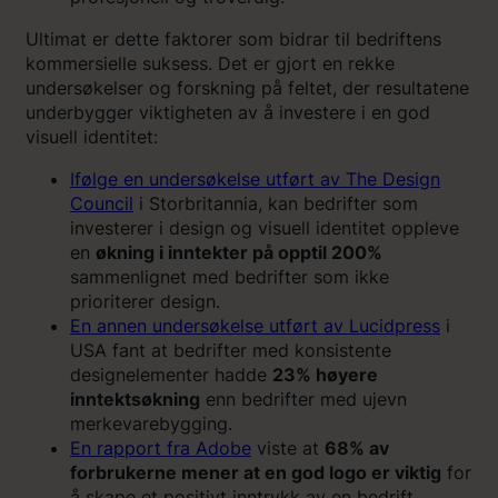
Ultimat er dette faktorer som bidrar til bedriftens
kommersielle suksess. Det er gjort en rekke
undersøkelser og forskning på feltet, der resultatene
underbygger viktigheten av å investere i en god
visuell identitet:
Ifølge en undersøkelse utført av The Design
Council
i Storbritannia, kan bedrifter som
investerer i design og visuell identitet oppleve
en
økning i inntekter på opptil 200%
sammenlignet med bedrifter som ikke
prioriterer design.
En annen undersøkelse utført av Lucidpress
i
USA fant at bedrifter med konsistente
designelementer hadde
23% høyere
inntektsøkning
enn bedrifter med ujevn
merkevarebygging.
En rapport fra Adobe
viste at
68% av
forbrukerne mener at en god logo er viktig
for
å skape et positivt inntrykk av en bedrift.