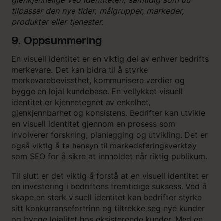
gjenkjennelige ved identiteten, samtidig som du
tilpasser den nye tider, målgrupper, markeder,
produkter eller tjenester.
9. Oppsummering
En visuell identitet er en viktig del av enhver bedrifts
merkevare. Det kan bidra til å styrke
merkevarebevissthet, kommunisere verdier og
bygge en lojal kundebase. En vellykket visuell
identitet er kjennetegnet av enkelhet,
gjenkjennbarhet og konsistens. Bedrifter kan utvikle
en visuell identitet gjennom en prosess som
involverer forskning, planlegging og utvikling. Det er
også viktig å ta hensyn til markedsføringsverktøy
som SEO for å sikre at innholdet når riktig publikum.
Til slutt er det viktig å forstå at en visuell identitet er
en investering i bedriftens fremtidige suksess. Ved å
skape en sterk visuell identitet kan bedrifter styrke
sitt konkurransefortrinn og tiltrekke seg nye kunder
og bygge lojalitet hos eksisterende kunder. Med en