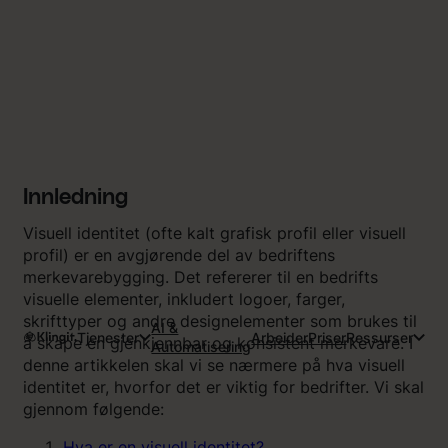
Innledning
Visuell identitet (ofte kalt grafisk profil eller visuell
profil) er en avgjørende del av bedriftens
merkevarebygging. Det refererer til en bedrifts
visuelle elementer, inkludert logoer, farger,
skrifttyper og andre designelementer som brukes til
AI &
Tjenester
Arbeider
Priser
Ressurser
å skape en gjenkjennbar og konsistent merkevare. I
Automatisering
denne artikkelen skal vi se nærmere på hva visuell
identitet er, hvorfor det er viktig for bedrifter. Vi skal
gjennom følgende:
Hva er en visuell identitet?