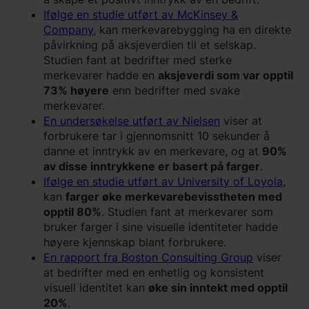
Ifølge en studie utført av McKinsey &
Company
, kan merkevarebygging ha en direkte
påvirkning på aksjeverdien til et selskap.
Studien fant at bedrifter med sterke
merkevarer hadde en
aksjeverdi som var opptil
73% høyere
enn bedrifter med svake
merkevarer.
En undersøkelse utført av Nielsen
viser at
forbrukere tar i gjennomsnitt 10 sekunder å
danne et inntrykk av en merkevare, og at
90%
av disse inntrykkene er basert på farger
.
Ifølge en studie utført av University of Loyola
,
kan
farger øke merkevarebevisstheten med
opptil 80%
. Studien fant at merkevarer som
bruker farger i sine visuelle identiteter hadde
høyere kjennskap blant forbrukere.
En rapport fra Boston Consulting Group
viser
at bedrifter med en enhetlig og konsistent
visuell identitet kan
øke sin inntekt med opptil
20%
.