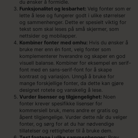
du ønsker å formidle.
Funksjonalitet og lesbarhet:
Velg fonter som er
lette å lese og fungerer godt i ulike størrelser
og sammenhenger. Dette er spesielt viktig for
tekst som skal leses på små skjermer, som
nettsider og mobilapper.
Kombiner fonter med omhu:
Hvis du ønsker å
bruke mer enn én font, velg fonter som
komplementerer hverandre og skaper en god
visuell balanse. Kombiner for eksempel en serif-
font med en sans-serif-font for å skape
kontrast og variasjon. Unngå å bruke for
mange forskjellige fonter, da dette kan gjøre
designet rotete og vanskelig å lese.
Vurder lisenser og tilgjengelighet:
Noen
fonter krever spesifikke lisenser for
kommersiell bruk, mens andre er gratis og
åpent tilgjengelige. Vurder dette når du velger
fonter, og sørg for at du har nødvendige
tillatelser og rettigheter til å bruke dem.
Test fontene i ulike sammenhenger:
Prøv