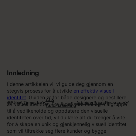
Innledning
I denne artikkelen vil vi guide deg gjennom en
stegvis prosess for å utvikle
en effektiv visuell
identitet
. Guiden er for både designere og bestillere
AI &
Tjenester
Arbeider
Priser
Ressurser
av visuell identitet. Fra å definere mål og målgruppe
Automatisering
til å vedlikeholde og oppdatere den visuelle
identiteten over tid, vil du lære alt du trenger å vite
for å skape en unik og gjenkjennelig visuell identitet
som vil tiltrekke seg flere kunder og bygge