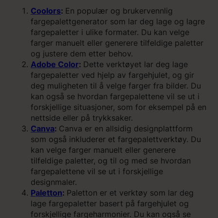
Coolors
:
En populær og brukervennlig
fargepalettgenerator som lar deg lage og lagre
fargepaletter i ulike formater. Du kan velge
farger manuelt eller generere tilfeldige paletter
og justere dem etter behov.
Adobe Color
:
Dette verktøyet lar deg lage
fargepaletter ved hjelp av fargehjulet, og gir
deg muligheten til å velge farger fra bilder. Du
kan også se hvordan fargepalettene vil se ut i
forskjellige situasjoner, som for eksempel på en
nettside eller på trykksaker.
Canva
:
Canva er en allsidig designplattform
som også inkluderer et fargepalettverktøy. Du
kan velge farger manuelt eller generere
tilfeldige paletter, og til og med se hvordan
fargepalettene vil se ut i forskjellige
designmaler.
Paletton
:
Paletton er et verktøy som lar deg
lage fargepaletter basert på fargehjulet og
forskjellige fargeharmonier. Du kan også se