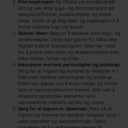
Finn inspirasjon:
Se tilbake på moodboardet
ditt og søk etter logo- og ikoninspirasjon på
designplattformer, sosiale medier og andre
kilder. Dette vil gi deg ideer og inspirasjon til å
forme merkets logo og ikoner.
Skisser ideer:
Begynn å skissere ulike logo- og
ikonkonsepter. Dette kan gjøres for hånd eller
digitalt med et tegneprogram. Ikke vær redd
for å prøve ulike ideer og eksperimentere med
ulike former, farger og stiler.
Inkorporer merkets personlighet og budskap:
Sørg for at logoen og ikonene du designer er i
tråd med merkets personlighet og budskap.
Dette kan gjøres ved å bruke farger og fonter
som er representative for merket, eller ved å
integrere symbolske elementer som
representerer merkets verdier og visjon.
Sørg for at logoen er skalerbar:
Pass på at
logoen og ikonene du designer fungerer godt i
ulike størrelser og sammenhenger. Dette
inkluderer alt fra nettstedets header til