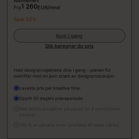
Abonnement
1 260
Fra
EUR/mnd
Spar 52%
Kom i gang
Slik beregner du pris
Hold designprosjektene dine i gang – planen for
bedrifter med en jevn strøm av designproduksjon.
Laveste pris per kreative time.
Opptil 30 dagers prøveperiode.
Sett aktive prosjekter på pause for å administrere
pipeline
100 % av ubrukte timer overføres til neste måned.