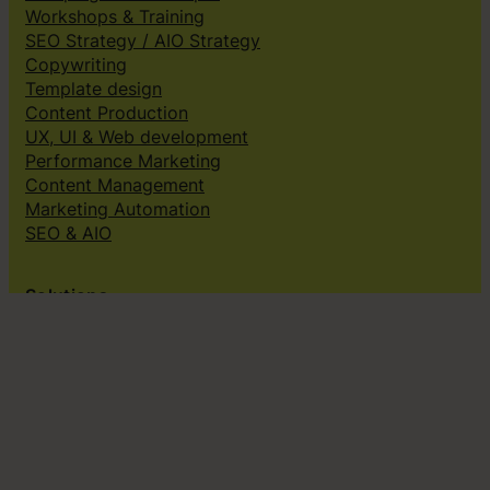
Workshops & Training
SEO Strategy / AIO Strategy
Copywriting
Template design
Content Production
UX, UI & Web development
Performance Marketing
Content Management
Marketing Automation
SEO & AIO
Solutions
Creative subscriptions
Brand platform
Web Design & dev
Klingit On-Brand Studio
Klingit for
Small marketing teams
Growing marketing teams