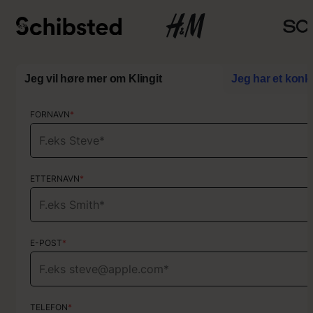
Jeg vil høre mer om Klingit
Jeg har et konk
FORNAVN
FORNAVN
*
*
ETTERNAVN
ETTERNAVN
*
*
E-POST
E-POST
*
*
TELEFON
TELEFON
*
*