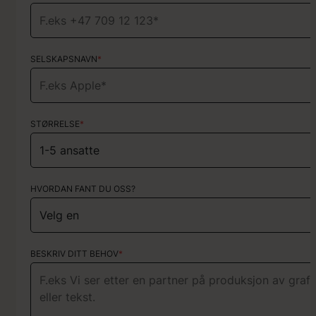
SELSKAPSNAVN
HVA SLAGS TYPE PROSJEKT?
*
Velg tjenester
STØRRELSE
*
HVORDAN FANT DU OSS?
HVORDAN FANT DU OSS?
KORT OM PROSJEKTET
BESKRIV DITT BEHOV
*