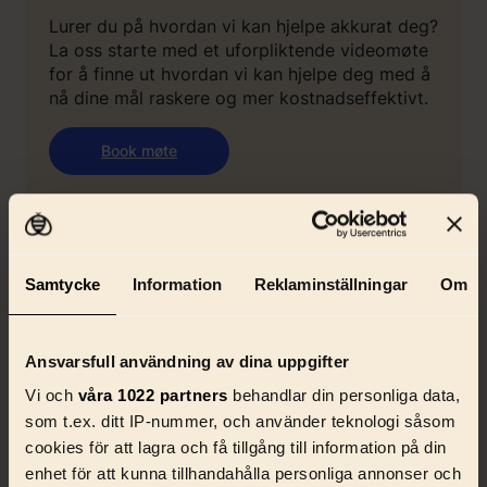
Lurer du på hvordan vi kan hjelpe akkurat deg?
La oss starte med et uforpliktende videomøte
for å finne ut hvordan vi kan hjelpe deg med å
nå dine mål raskere og mer kostnadseffektivt.
Book møte
Samtycke
Information
Reklaminställningar
Om
Ansvarsfull användning av dina uppgifter
Vi och
våra 1022 partners
behandlar din personliga data,
som t.ex. ditt IP-nummer, och använder teknologi såsom
cookies för att lagra och få tillgång till information på din
enhet för att kunna tillhandahålla personliga annonser och