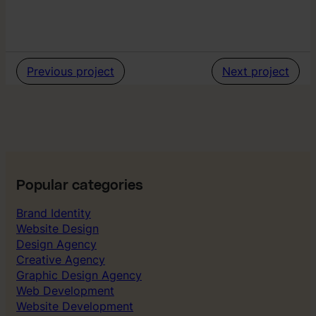
a
l
p
l
w
I
a
d
y
e
–
Previous project
Next project
n
V
t
i
i
s
t
u
e
e
t
l
l
I
Popular categories
d
e
Brand Identity
n
Website Design
t
i
Design Agency
t
Creative Agency
e
Graphic Design Agency
t
Web Development
Website Development