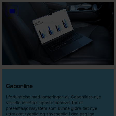
Cabonline
I forbindelse med lanseringen av Cabonlines nye
visuelle identitet oppsto behovet for et
presentasjonssystem som kunne gjøre det nye
uttrykket tydelig og anvendelig i den daglige