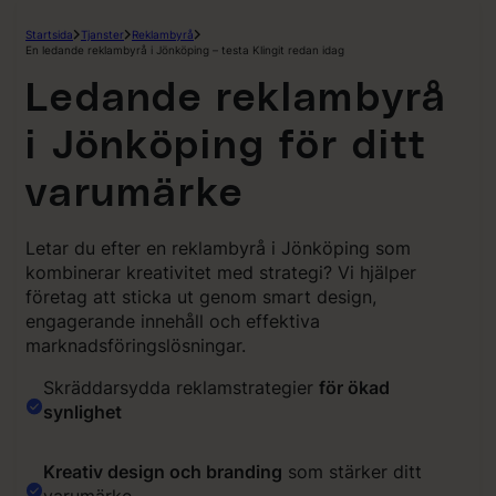
Hoppa
Startsida
Tjanster
Reklambyrå
till
En ledande reklambyrå i Jönköping – testa Klingit redan idag
innehåll
Ledande reklambyrå
i Jönköping för ditt
varumärke
Letar du efter en reklambyrå i Jönköping som
kombinerar kreativitet med strategi? Vi hjälper
företag att sticka ut genom smart design,
engagerande innehåll och effektiva
marknadsföringslösningar.
Skräddarsydda reklamstrategier
för ökad
synlighet
Kreativ design och branding
som stärker ditt