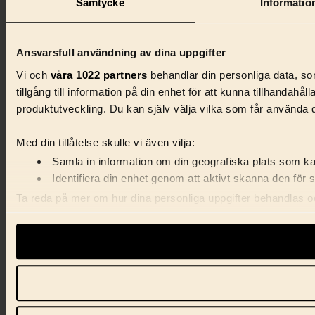
Samtycke
Informatio
Ansvarsfull användning av dina uppgifter
Vi och
våra 1022 partners
behandlar din personliga data, so
tillgång till information på din enhet för att kunna tillhanda
produktutveckling. Du kan själv välja vilka som får använda di
Med din tillåtelse skulle vi även vilja:
Samla in information om din geografiska plats som kan
Identifiera din enhet genom att aktivt skanna den för 
Ta reda på mer om hur dina personliga uppgifter behandlas och
samtycke när som helst från cookie-förklaringen.
Vi använder enhetsidentifierare för att anpassa innehåll, ann
samarbetspartners.