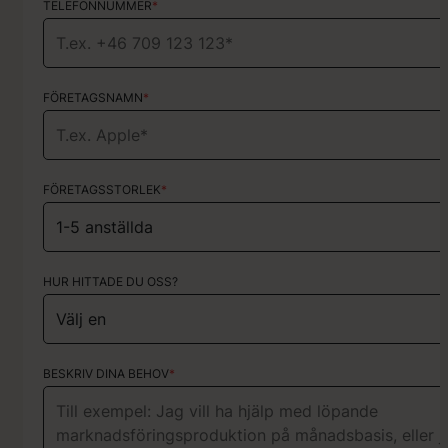
TELEFONNUMMER
TELEFONNUMMER
*
*
FÖRETAGSNAMN
TYP AV TJÄNST
*
Välj vilka tjänster du behöver hjälp med
FÖRETAGSSTORLEK
*
HUR HITTADE DU OSS?
HUR HITTADE DU OSS?
KORT OM DITT PROJEKT
BESKRIV DINA BEHOV
*