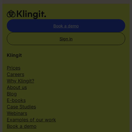
Book a demo
Sign in
Klingit
Prices
Careers
Why Klingit?
About us
Blog
E-books
Case Studies
Webinars
Examples of our work
Book a demo