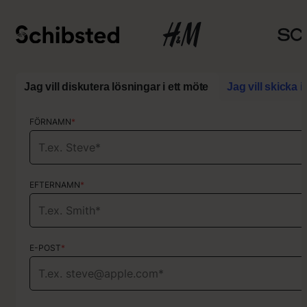
Jag vill diskutera lösningar i ett möte
Jag vill skicka 
FÖRNAMN
FÖRNAMN
*
*
EFTERNAMN
EFTERNAMN
*
*
E-POST
E-POST
*
*