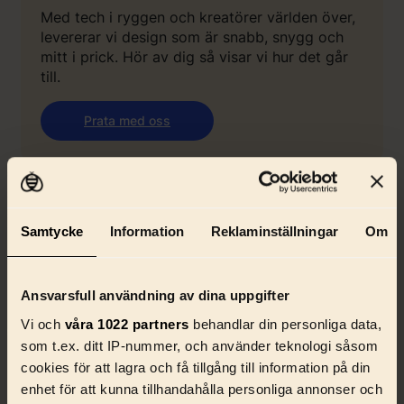
Med tech i ryggen och kreatörer världen över,
levererar vi design som är snabb, snygg och
mitt i prick. Hör av dig så visar vi hur det går
till.
Prata med oss
Samtycke
Information
Reklaminställningar
Om
Ansvarsfull användning av dina uppgifter
Vi och
våra 1022 partners
behandlar din personliga data,
som t.ex. ditt IP-nummer, och använder teknologi såsom
cookies för att lagra och få tillgång till information på din
enhet för att kunna tillhandahålla personliga annonser och