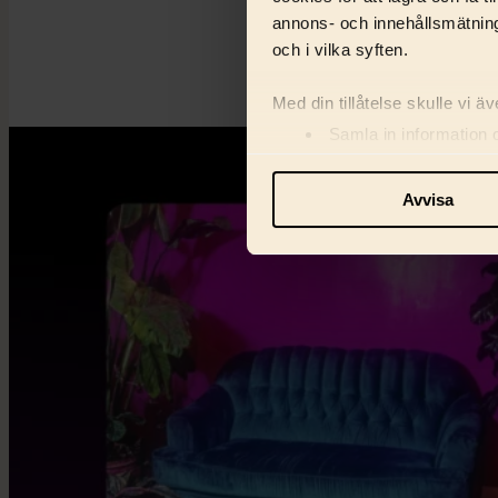
materialet som produ
annons- och innehållsmätning
och i vilka syften.
Med din tillåtelse skulle vi äve
Samla in information 
Identifiera din enhet 
Ta reda på mer om hur dina pe
Avvisa
eller dra tillbaka ditt samtyc
Vi använder enhetsidentifiera
och information med våra sa