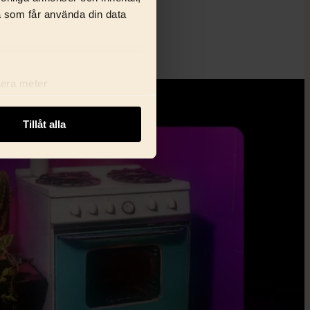
nar i gamla hjulspår.
a som får använda din data
lera meter
ryck)
ljsektionen
. Du kan ändra
Tillåt alla
i delar dessa identifierare