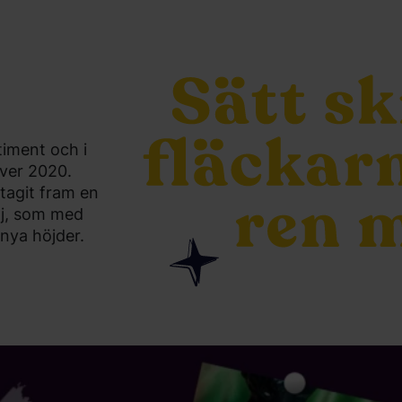
timent och i
över 2020.
tagit fram en
j, som med
l nya höjder.