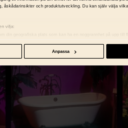
ceras ett kreativt djup och förhindrar att teamet fast
, åskådarinsikter och produktutveckling. Du kan själv välja vilk
n vilja:
om din geografiska plats som kan ha en noggrannhet på upp till f
genom att aktivt skanna den för specifika kännetecken (fingeravt
rsonliga uppgifter behandlas och ställ in dina preferenser i
deta
Anpassa
ke när som helst från cookie-förklaringen.
re för att anpassa innehåll, annonser samt analysera vår trafik. V
marbetspartners.