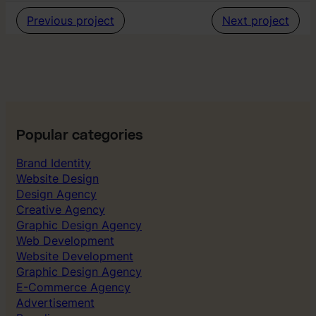
y
e
–
Previous project
Next project
n
V
t
i
i
s
t
u
e
e
t
l
l
I
Popular categories
d
e
Brand Identity
n
Website Design
t
i
Design Agency
t
Creative Agency
e
Graphic Design Agency
t
Web Development
Website Development
Graphic Design Agency
E-Commerce Agency
Advertisement