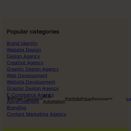
Popular categories
Brand Identity
Website Design
Design Agency
Creative Agency
Graphic Design Agency
Web Development
Website Development
Graphic Design Agency
E-Commerce Agency
AI &
Tjänster
Portfolio
Priser
Resurser
Lo
Advertisement
Automation
Branding
Content Marketing Agency