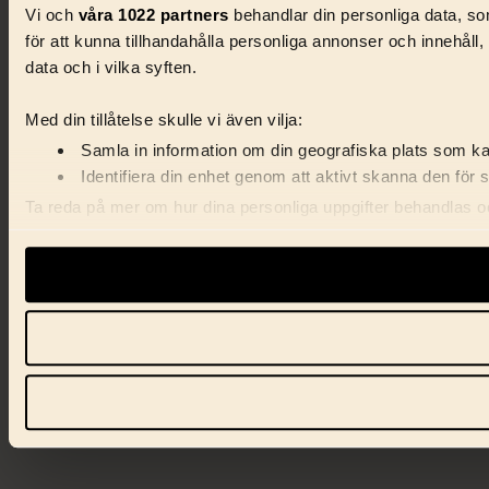
Vi och
våra 1022 partners
behandlar din personliga data, som
för att kunna tillhandahålla personliga annonser och innehåll
data och i vilka syften.
Med din tillåtelse skulle vi även vilja:
Samla in information om din geografiska plats som kan
Identifiera din enhet genom att aktivt skanna den för 
Ta reda på mer om hur dina personliga uppgifter behandlas och
förklaringen.
Vi använder enhetsidentifierare för att anpassa innehåll, ann