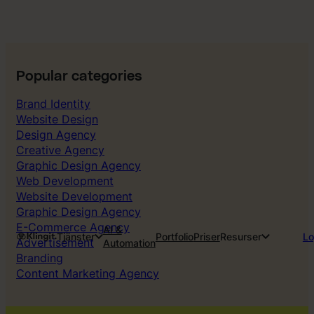
Popular categories
Brand Identity
Website Design
Design Agency
Creative Agency
Graphic Design Agency
Web Development
Website Development
Graphic Design Agency
E-Commerce Agency
AI &
Tjänster
Portfolio
Priser
Resurser
Lo
Advertisement
Automation
Branding
Content Marketing Agency