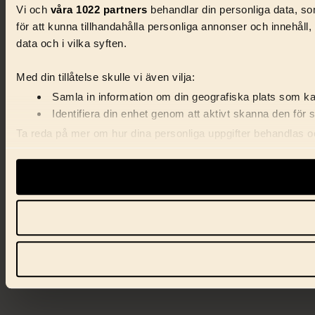
Vi och
våra 1022 partners
behandlar din personliga data, som
för att kunna tillhandahålla personliga annonser och innehåll
data och i vilka syften.
Med din tillåtelse skulle vi även vilja:
Samla in information om din geografiska plats som kan
Identifiera din enhet genom att aktivt skanna den för 
Ta reda på mer om hur dina personliga uppgifter behandlas och
förklaringen.
Vi använder enhetsidentifierare för att anpassa innehåll, ann