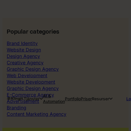
Popular categories
Brand Identity
Website Design
Design Agency
Creative Agency
Graphic Design Agency
Web Development
Website Development
Graphic Design Agency
E-Commerce Agency
AI &
Tjänster
Portfolio
Priser
Resurser
Lo
Advertisement
Automation
Branding
Content Marketing Agency