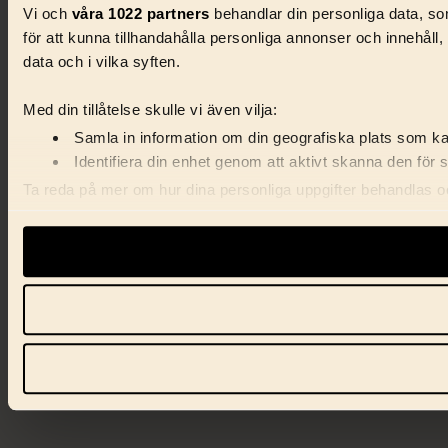
Vi och
våra 1022 partners
behandlar din personliga data, som
för att kunna tillhandahålla personliga annonser och innehåll
data och i vilka syften.
Med din tillåtelse skulle vi även vilja:
Samla in information om din geografiska plats som kan
Identifiera din enhet genom att aktivt skanna den för 
Ta reda på mer om hur dina personliga uppgifter behandlas och
förklaringen.
Vi använder enhetsidentifierare för att anpassa innehåll, ann