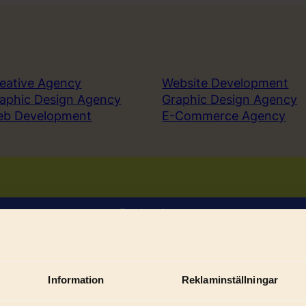
eative Agency
Website Development
aphic Design Agency
Graphic Design Agency
eb Development
E-Commerce Agency
Book a demo
Sign in
Information
Reklaminställningar
Sub
ices
Solutions