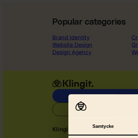
Popular categories
Brand Identity
Cr
Website Design
Gr
Design Agency
W
Samtycke
Klingit
Serv