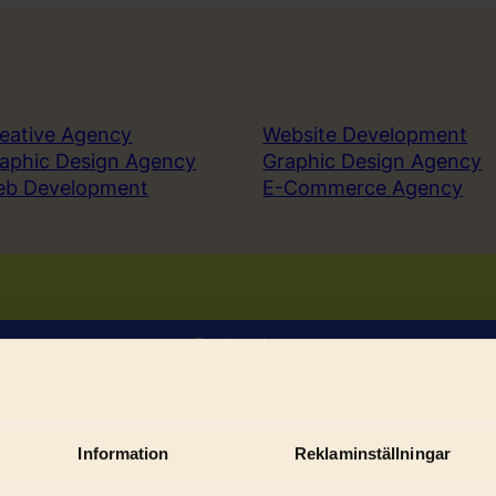
eative Agency
Website Development
aphic Design Agency
Graphic Design Agency
eb Development
E-Commerce Agency
Book a demo
Sign in
Information
Reklaminställningar
Sub
ices
Solutions