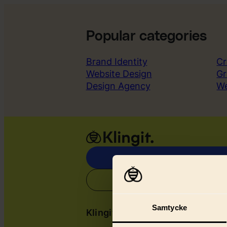
Popular categories
Brand Identity
Cr
Website Design
Gr
Design Agency
W
Samtycke
Klingit
Serv