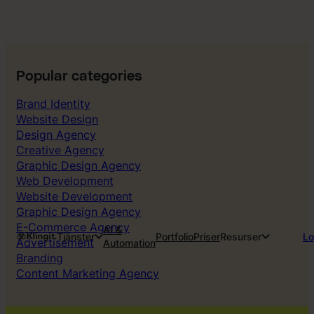
Popular categories
Brand Identity
Website Design
Design Agency
Creative Agency
Graphic Design Agency
Web Development
Website Development
Graphic Design Agency
E-Commerce Agency
AI &
Tjänster
Portfolio
Priser
Resurser
Lo
Advertisement
Automation
Branding
Content Marketing Agency