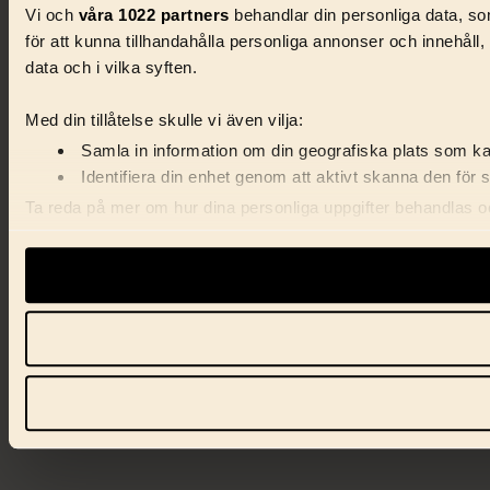
Vi och
våra 1022 partners
behandlar din personliga data, som
för att kunna tillhandahålla personliga annonser och innehåll
data och i vilka syften.
Med din tillåtelse skulle vi även vilja:
Samla in information om din geografiska plats som kan
Identifiera din enhet genom att aktivt skanna den för 
Ta reda på mer om hur dina personliga uppgifter behandlas och
förklaringen.
Vi använder enhetsidentifierare för att anpassa innehåll, ann