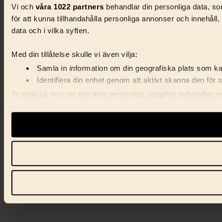
Vi och
våra 1022 partners
behandlar din personliga data, som
för att kunna tillhandahålla personliga annonser och innehåll
data och i vilka syften.
Med din tillåtelse skulle vi även vilja:
Samla in information om din geografiska plats som kan
Identifiera din enhet genom att aktivt skanna den för 
Ta reda på mer om hur dina personliga uppgifter behandlas och
förklaringen.
Vi använder enhetsidentifierare för att anpassa innehåll, ann