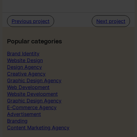
o
r
d
a
Previous project
Next project
–
S
o
Popular categories
c
i
Brand Identity
a
Website Design
l
Design Agency
M
e
Creative Agency
d
Graphic Design Agency
i
Web Development
a
Website Development
Graphic Design Agency
E-Commerce Agency
Advertisement
Branding
Content Marketing Agency