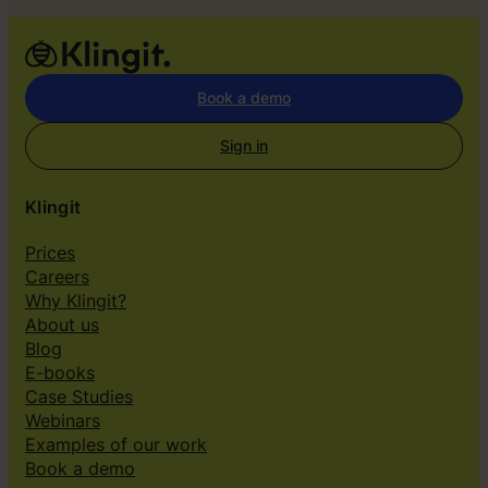
Book a demo
Sign in
Klingit
Prices
Careers
Why Klingit?
About us
Blog
E-books
Case Studies
Webinars
Examples of our work
Book a demo