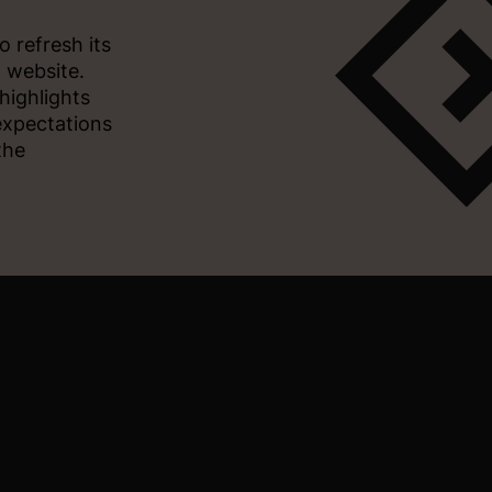
 refresh its
d website.
highlights
 expectations
the