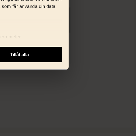
a som får använda din data
lera meter
ryck)
ljsektionen
. Du kan ändra
Tillåt alla
i delar dessa identifierare