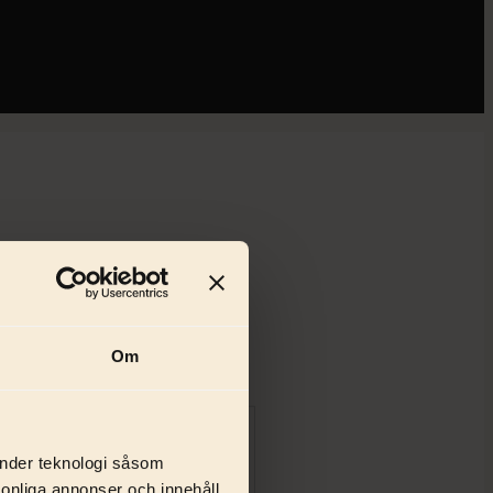
Om
änder teknologi såsom
rsonliga annonser och innehåll,