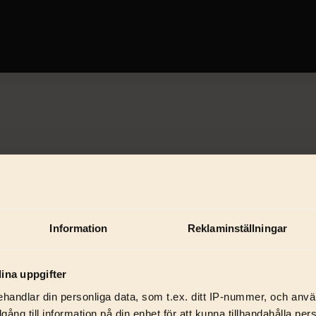
Information
Reklaminställningar
ina uppgifter
handlar din personliga data, som t.ex. ditt IP-nummer, och anv
illgång till information på din enhet för att kunna tillhandahålla pe