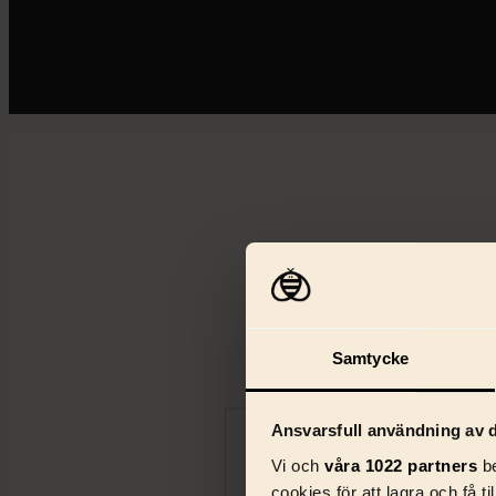
Samtycke
Ansvarsfull användning av d
Vi och
våra 1022 partners
be
cookies för att lagra och få t