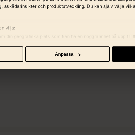
, åskådarinsikter och produktutveckling. Du kan själv välja vilk
n vilja:
om din geografiska plats som kan ha en noggrannhet på upp till f
genom att aktivt skanna den för specifika kännetecken (fingeravt
rsonliga uppgifter behandlas och ställ in dina preferenser i
deta
Anpassa
ke när som helst från cookie-förklaringen.
re för att anpassa innehåll, annonser samt analysera vår trafik. V
marbetspartners.