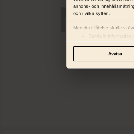
annons- och innehållsmätning
och i vilka syften.
Med din tillåtelse skulle vi äve
Samla in information 
Identifiera din enhet 
Ta reda på mer om hur dina pe
Avvisa
eller dra tillbaka ditt samtyc
Vi använder enhetsidentifiera
och information med våra sa