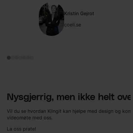
u
r
Kristin Gejrot
a
t
coeli.se
d
e
t
s
o
m
v
a
r
v
a
n
s
Nysgjerrig, men ikke helt ov
k
e
l
Vil du se hvordan Klingit kan hjelpe med design og ko
i
videomøte med oss.
g
f
La oss prate!
o