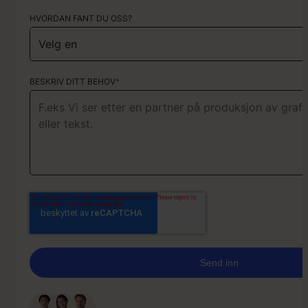
HVORDAN FANT DU OSS?
KORT OM PROSJEKTET
BESKRIV DITT BEHOV
*
Vårt team svarer vanligvis innen 1 time på arbeidsdager (mand
kl. 09-16).