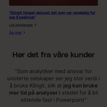
l
e
s
“Klingit fanget akkurat det som var vanskelig for
h
oss å beskrive”
e
Les kundecase
l
:
t
“
Se mer
r
K
i
l
k
i
t
n
Hør det fra våre kunder
i
g
g
i
”
t
f
”Som analytiker med ansvar for
a
n
unoterte selskaper ser jeg stor verdi i
g
å bruke Klingit, slik at
jeg kan bruke
e
t
mer tid på analyser i
stedet for å bli
a
sittende fast i Powerpoint”
k
k