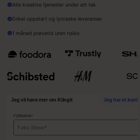
Alle kreative tjenester under ett tak
r
o
s
Enkel oppstart og lynraske leveranser
s
å
1 måned prøvetid uten risiko
b
e
s
k
r
i
v
e
”
Jeg vil høre mer om Klingit
Jeg har et konk
FORNAVN
FORNAVN
*
*