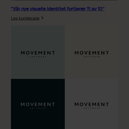
“Vår nye visuelle identitet fortjener 11 av 10”
Les kundecase
:
“
V
å
r
n
y
e
v
i
s
u
e
l
l
e
i
d
e
n