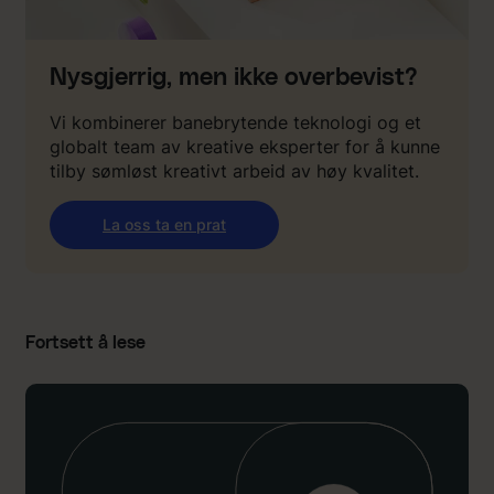
Nysgjerrig, men ikke overbevist?
Vi kombinerer banebrytende teknologi og et
globalt team av kreative eksperter for å kunne
tilby sømløst kreativt arbeid av høy kvalitet.
La oss ta en prat
Fortsett å lese
:
:
“
V
å
r