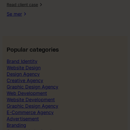
Read client case
o
r
Se mer
t
i
j
e
n
i
e
r
Popular categories
1
Brand Identity
1
Website Design
a
Design Agency
v
Creative Agency
1
Graphic Design Agency
0
Web Development
”
Website Development
Graphic Design Agency
E-Commerce Agency
Advertisement
Branding