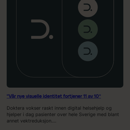
n
y
e
v
i
s
u
e
l
l
e
i
d
e
n
t
l
“Vår nye visuelle identitet fortjener 11 av 10”
i
Doktera vokser raskt innen digital helsehjelp og
t
hjelper i dag pasienter over hele Sverige med blant
e
annet vektreduksjon.…
t
f
l