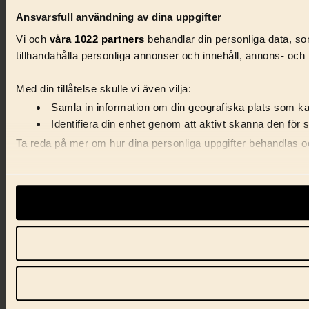
Ansvarsfull användning av dina uppgifter
Vi och
våra 1022 partners
behandlar din personliga data, som
tillhandahålla personliga annonser och innehåll, annons- och 
Med din tillåtelse skulle vi även vilja:
Samla in information om din geografiska plats som kan
Identifiera din enhet genom att aktivt skanna den för 
Ta reda på mer om hur dina personliga uppgifter behandlas och
Vi använder enhetsidentifierare för att anpassa innehåll, ann