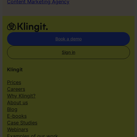
Content Marketing Agency
Book a demo
Sign in
Klingit
Prices
Careers
Why Klingit?
About us
Blog
E-books
Case Studies
Webinars
Examples of our work