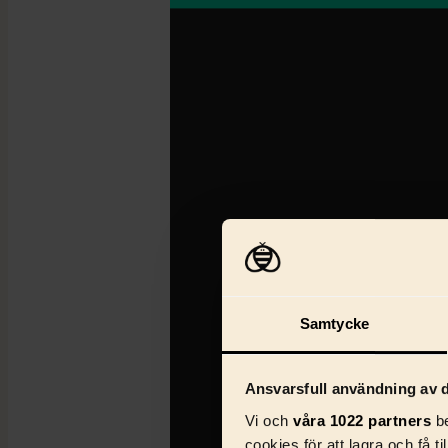
Samtycke
Ansvarsfull användning av d
Vi och
våra 1022 partners
be
cookies för att lagra och få t