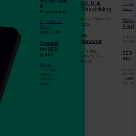
Workshops
UX, UI &
til rett 
&
Webutvikling
spam.
Opptrening
Fra wireframes til
Marke
Styrk teamet.
wow.
Prosj
Skjerp
merkevaren.
AI-
Vi styre
tjenester
har kont
Strategi
for SEO
Smartere,
SEO 
& AIO
raskere, on-
AIO
brand.
Bli sett.
Innhold
Hold deg
som syn
relevant.
Skalerb
Rangere
resultate
høyere.