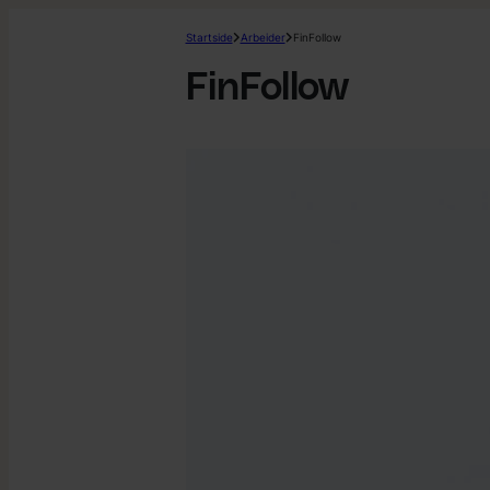
Startside
Arbeider
FinFollow
FinFollow