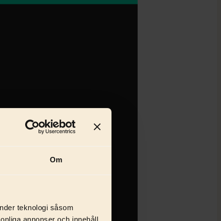
Om
änder teknologi såsom
rsonliga annonser och innehåll,