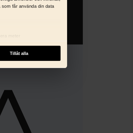
a som får använda din data
lera meter
ryck)
ljsektionen
. Du kan ändra
Tillåt alla
i delar dessa identifierare