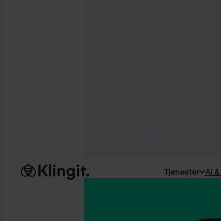
Tjenester
AI &