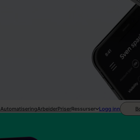
 Automatisering
Arbeider
Priser
Ressurser
B
Logg inn