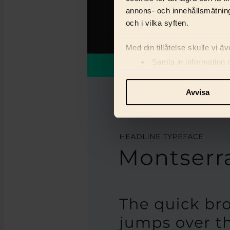
annons- och innehållsmätning
och i vilka syften.
Med din tillåtelse skulle vi äve
Samla in information 
Identifiera din enhet 
Ta reda på mer om hur dina pe
Avvisa
eller dra tillbaka ditt samtyc
Vi använder enhetsidentifiera
och information med våra sa