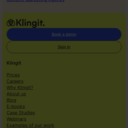
Book a demo
Sign in
Klingit
Prices
Careers
Why Klingit?
About us
Blog
E-books
Case Studies
Webinars
Examples of our work