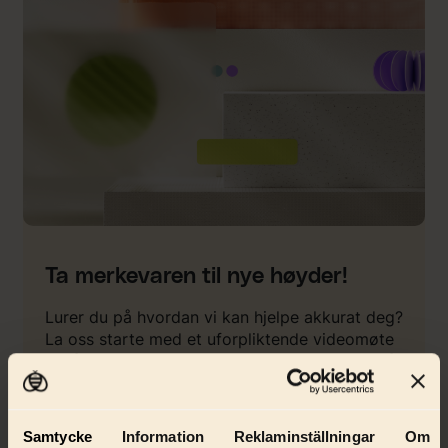
Ta merkevaren til nye høyder!
Lurer du på hvordan vi kan hjelpe akkurat deg?
La oss starte med et uforpliktende videomøte
for å finne ut hvordan vi kan hjelpe deg med å
nå dine mål raskere og mer kostnadseffektivt.
Book møte
Samtycke
Information
Reklaminställningar
Om