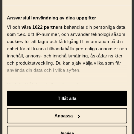
Ansvarsfull användning av dina uppgifter
Vi och
våra 1022 partners
behandlar din personliga data,
som t.ex. ditt IP-nummer, och använder teknologi såsom
cookies för att lagra och få tillgång till information på din
enhet för att kunna tillhandahålla personliga annonser och
innehåll, annons- och innehållsmätning, åskådarinsikter
och produktutveckling. Du kan själv välja vilka som får
använda din data och i vilka syften.
Med din tillåtelse skulle vi även vilja:
Samla in information om din geografiska plats
Tillåt alla
som kan ha en noggrannhet på upp till flera meter
Identifiera din enhet genom att aktivt skanna den
ANTALL ANSATTE I DAG
för specifika kännetecken (fingeravtryck)
Anpassa
6
Ta reda på mer om hur dina personliga uppgifter
behandlas och ställ in dina preferenser i
detaljsektionen
.
Avvisa