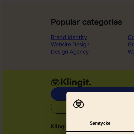
Popular categories
Brand Identity
Cr
Website Design
Gr
Design Agency
W
Samtycke
Klingit
Serv