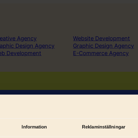
eative Agency
Website Development
aphic Design Agency
Graphic Design Agency
eb Development
E-Commerce Agency
Book a demo
Sign in
Information
Reklaminställningar
Sub
ices
Solutions