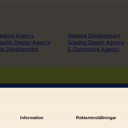
eative Agency
Website Development
aphic Design Agency
Graphic Design Agency
eb Development
E-Commerce Agency
Book a demo
Sign in
Information
Reklaminställningar
Sub
ices
Solutions