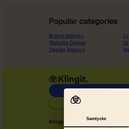
Popular categories
Brand Identity
Cr
Website Design
Gr
Design Agency
W
Samtycke
Klingit
Serv